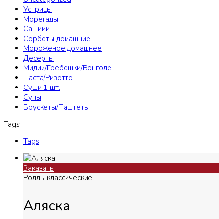
Устрицы
Морегады
Сашими
Сорбеты домашние
Мороженое домашнее
Десерты
Мидии/Гребешки/Вонголе
Паста/Ризотто
Суши 1 шт.
Супы
Брускеты/Паштеты
Tags
Tags
Заказать
Роллы классические
Аляска