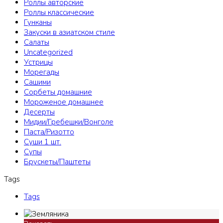
Роллы авторские
Роллы классические
Гунканы
Закуски в азиатском стиле
Салаты
Uncategorized
Устрицы
Морегады
Сашими
Сорбеты домашние
Мороженое домашнее
Десерты
Мидии/Гребешки/Вонголе
Паста/Ризотто
Суши 1 шт.
Супы
Брускеты/Паштеты
Tags
Tags