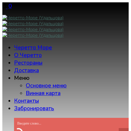
Skip
0
to
content
Черетто Море
О Черетто
Рестораны
Доставка
Меню
Основное меню
Винная карта
Контакты
Забронировать