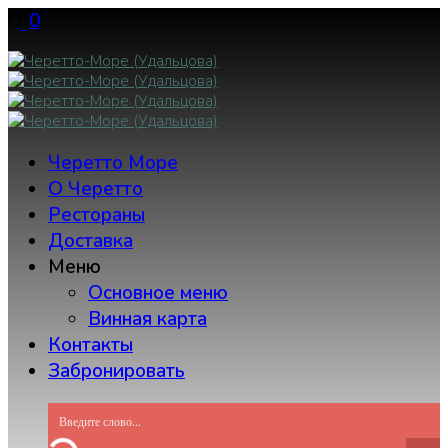
Skip
0
to
content
Черетто Море
О Черетто
Рестораны
Доставка
Меню
Основное меню
Винная карта
Контакты
Забронировать