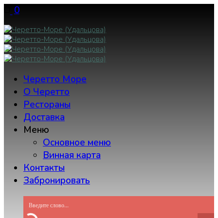
Skip
0
to
content
Черетто Море
О Черетто
Рестораны
Доставка
Меню
Основное меню
Винная карта
Контакты
Забронировать