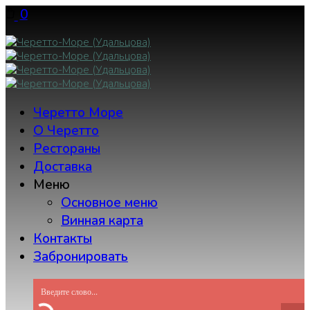
Skip
0
to
content
Черетто Море
О Черетто
Рестораны
Доставка
Меню
Основное меню
Винная карта
Контакты
Забронировать