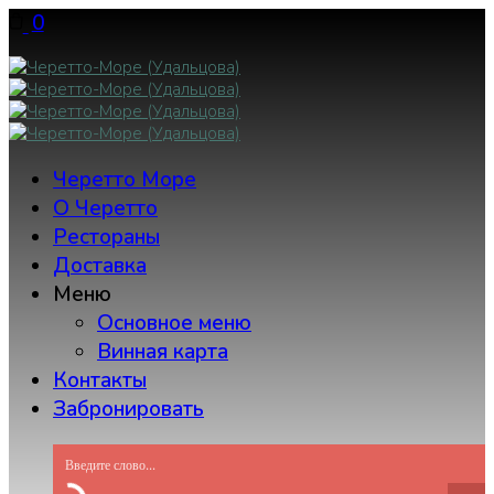
Skip
0
to
content
Черетто Море
О Черетто
Рестораны
Доставка
Меню
Основное меню
Винная карта
Контакты
Забронировать