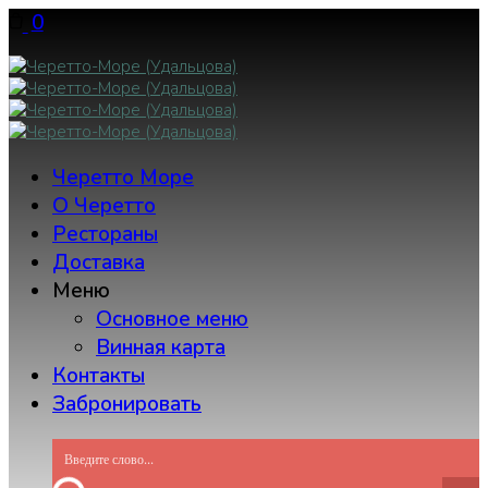
Skip
0
to
content
Черетто Море
О Черетто
Рестораны
Доставка
Меню
Основное меню
Винная карта
Контакты
Забронировать