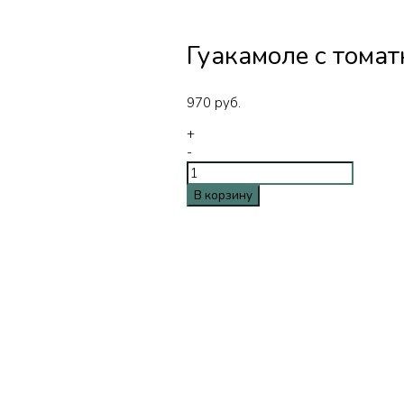
Гуакамоле с тома
970
руб.
+
-
В корзину