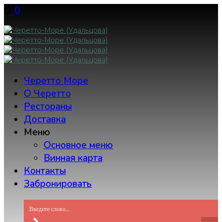
Skip
0
to
content
Черетто Море
О Черетто
Рестораны
Доставка
Меню
Основное меню
Винная карта
Контакты
Забронировать