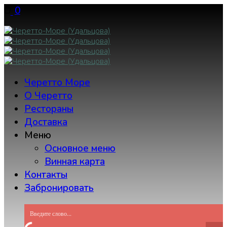
Skip
0
to
content
Черетто Море
О Черетто
Рестораны
Доставка
Меню
Основное меню
Винная карта
Контакты
Забронировать